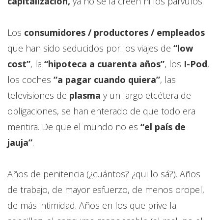
capitalización,
ya no se la creen ni los párvulos.
Los
consumidores / productores / empleados
que han sido seducidos por los viajes de
“low
cost”
, la
“hipoteca a cuarenta años”
, los
I-Pod
,
los coches
“a pagar cuando quiera”
, las
televisiones de
plasma
y un largo etcétera de
obligaciones, se han enterado de que todo era
mentira. De que el mundo no es
“el país de
jauja”
.
Años de penitencia (¿cuántos? ¿qui lo sá?). Años
de trabajo, de mayor esfuerzo, de menos oropel,
de más intimidad. Años en los que prive la