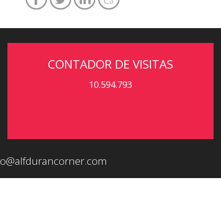
CONTADOR DE VISITAS
10.594.793
eo@alfdurancorner.com