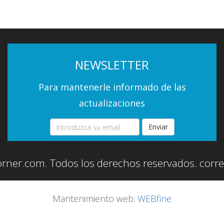
NEWSLETTER
Para mantenerle informado de las
actualizaciones
Enviar
orner.com. Todos los derechos reservados.
corr
Mantenimiento web:
WEBfine