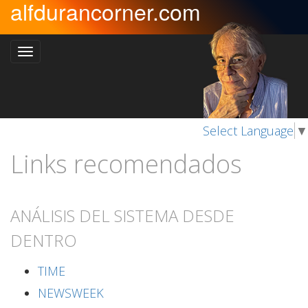
alfdurancorner.com
Select Language
▼
Links recomendados
ANÁLISIS DEL SISTEMA DESDE
DENTRO
TIME
NEWSWEEK