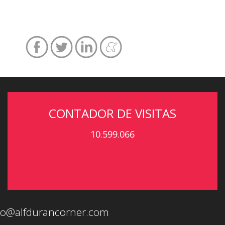
CONTADOR DE VISITAS
10.599.066
eo@alfdurancorner.com