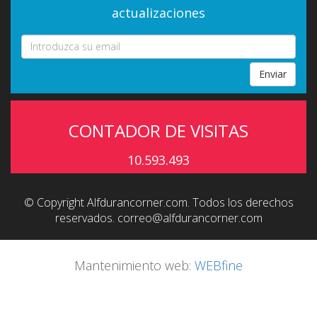
actualizaciones
Enviar
CONTADOR DE VISITAS
10.593.493
© Copyright Alfdurancorner.com. Todos los derechos
reservados.
correo@alfdurancorner.com
Mantenimiento web:
WEBfine