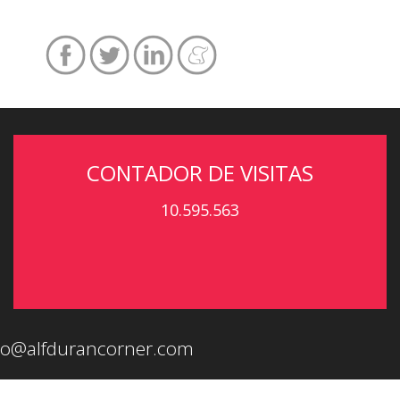
CONTADOR DE VISITAS
10.595.563
eo@alfdurancorner.com