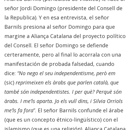
señor Jordi Domingo (presidente del Consell de
la Republica). Y en esa entrevista, el señor
Barnils presiona al señor Domingo para que
margine a Aliança Catalana del proyecto político
del Consell. El señor Domingo se defiende
certeramente, pero al final lo acorrala con una
manifestación de probada falsedad, cuando
dice:
“No nego el seu independentisme, però em
(sic)
reprimeixen els àrabs que parlen català, que
també són independentistes. I per què? Perquè són
àrabs. I me’ls aparta. Jo els vull dins, i Silvia Orriols
me’ls fa fora
”. El señor Barnils confunde el árabe
(que es un concepto étnico-lingüístico) con el
islamismo (que es una religión). Aliança Catalana