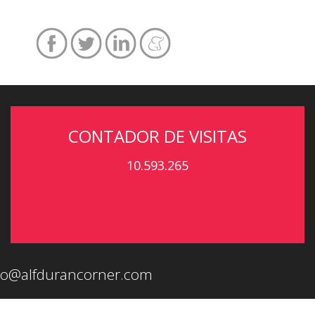
CONTADOR DE VISITAS
10.593.265
eo@alfdurancorner.com