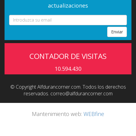
actualizaciones
Enviar
CONTADOR DE VISITAS
10.594.430
© Copyright Alfdurancorner.com. Todos los derechos
reservados.
correo@alfdurancorner.com
Mantenimiento web:
WEBfine