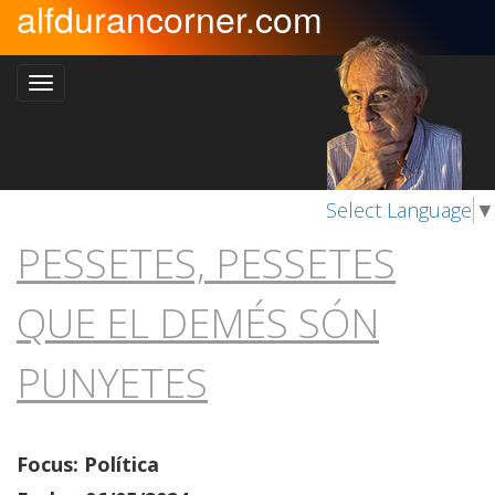
alfdurancorner.com
Select Language
▼
PESSETES, PESSETES
QUE EL DEMÉS SÓN
PUNYETES
Focus: Política