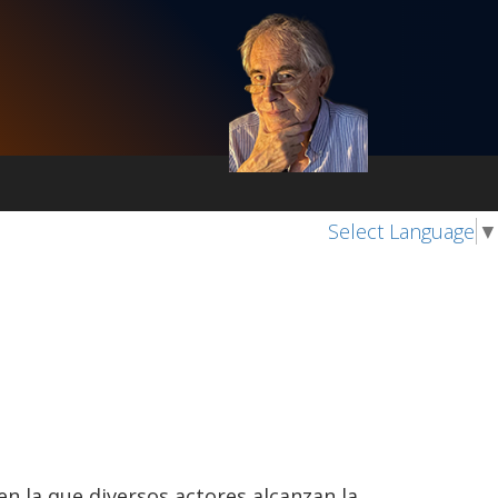
Select Language
▼
n la que diversos actores alcanzan la