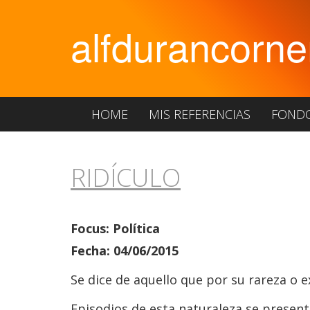
alfdurancorne
HOME
MIS REFERENCIAS
FOND
RIDÍCULO
Focus: Política
Fecha: 04/06/2015
Se dice de aquello que por su rareza o 
Episodios de esta naturaleza se present