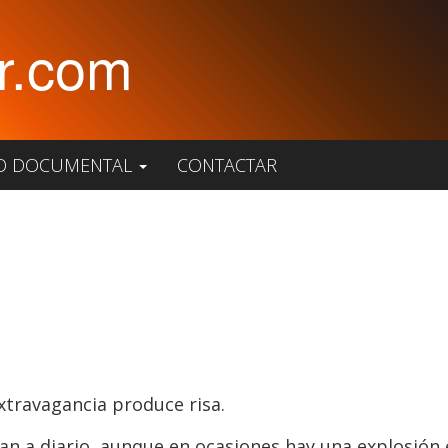
r.com
O DOCUMENTAL
CONTACTAR
extravagancia produce risa.
an a diario, aunque en ocasiones hay una explosión e