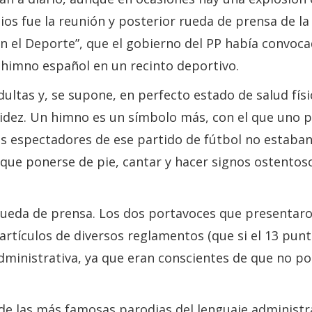
s fue la reunión y posterior rueda de prensa de la “
en el Deporte”, que el gobierno del PP había convoca
 himno español en un recinto deportivo.
ultas y, se supone, en perfecto estado de salud físi
idez. Un himno es un símbolo más, con el que uno p
os espectadores de ese partido de fútbol no estaban
y que ponerse de pie, cantar y hacer signos ostent
 rueda de prensa. Los dos portavoces que presentaro
rtículos de diversos reglamentos (que si el 13 punt
administrativa, ya que eran conscientes de que no pod
 de las más famosas parodias del lenguaje administr