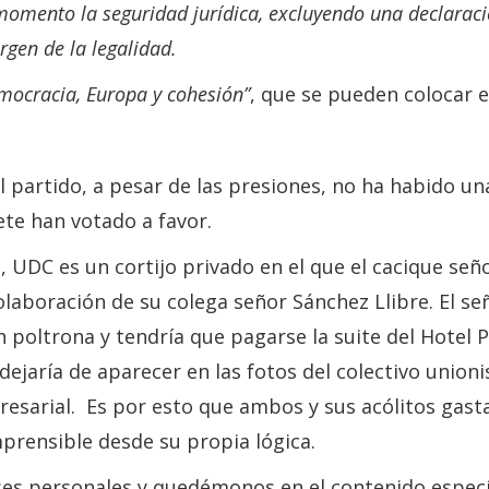
momento la seguridad jurídica, excluyendo una declaraci
rgen de la legalidad.
mocracia, Europa y cohesión”
, que se pueden colocar e
 partido, a pesar de las presiones, no ha habido u
ete han votado a favor.
 UDC es un cortijo privado en el que el cacique señ
olaboración de su colega señor Sánchez Llibre. El se
 poltrona y tendría que pagarse la suite del Hotel P
ejaría de aparecer en las fotos del colectivo unioni
resarial. Es por esto que ambos y sus acólitos gast
rensible desde su propia lógica.
ses personales y quedémonos en el contenido especí