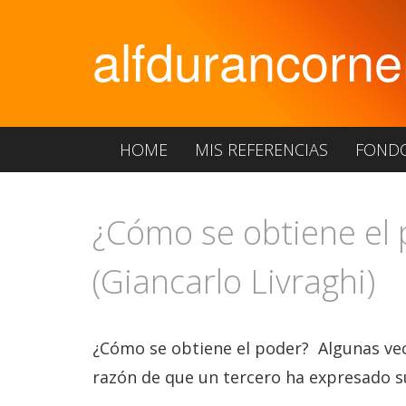
alfdurancorne
HOME
MIS REFERENCIAS
FOND
¿Cómo se obtiene el p
(Giancarlo Livraghi)
¿Cómo se obtiene el poder? Algunas vece
razón de que un tercero ha expresado su