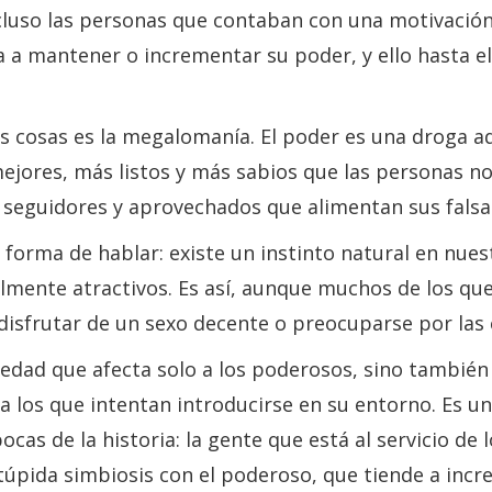
ncluso las personas que contaban con una motivación
ía a mantener o incrementar su poder, y ello hasta e
cosas es la megalomanía. El poder es una droga adi
jores, más listos y más sabios que las personas 
seguidores y aprovechados que alimentan sus falsas
a forma de hablar: existe un instinto natural en nue
lmente atractivos. Es así, aunque muchos de los que
frutar de un sexo decente o preocuparse por las e
dad que afecta solo a los poderosos, sino también 
a los que intentan introducirse en su entorno. Es u
as de la historia: la gente que está al servicio de 
úpida simbiosis con el poderoso, que tiende a incr