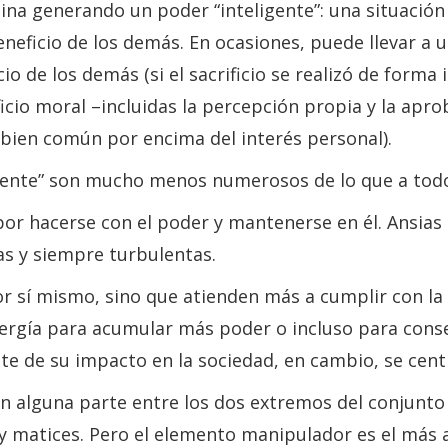
ina generando un poder “inteligente”: una situación
eficio de los demás. En ocasiones, puede llevar a un 
o de los demás (si el sacrificio se realizó de forma 
ficio moral –incluidas la percepción propia y la apr
bien común por encima del interés personal).
igente” son mucho menos numerosos de lo que a todo
or hacerse con el poder y mantenerse en él. Ansias p
s y siempre turbulentas.
 sí mismo, sino que atienden más a cumplir con la r
gía para acumular más poder o incluso para conser
e de su impacto en la sociedad, en cambio, se centr
n alguna parte entre los dos extremos del conjunto 
y matices. Pero el elemento manipulador es el más ag