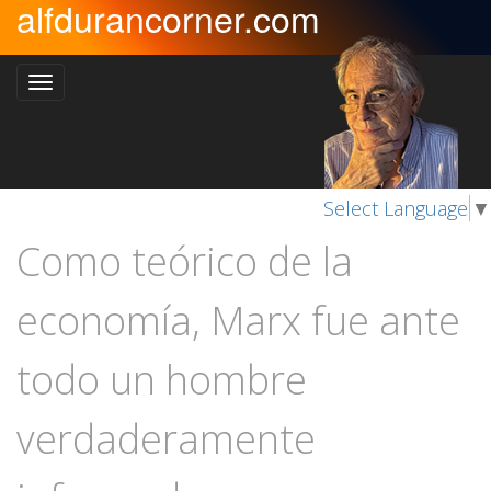
alfdurancorner.com
Select Language
▼
Como teórico de la
economía, Marx fue ante
todo un hombre
verdaderamente