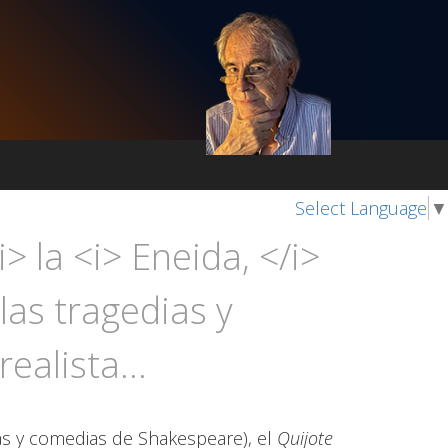
Select Language
▼
i> la <i> Eneida, </i>
 las tragedias y
ealista...
ias y comedias de Shakespeare), el
Quijote