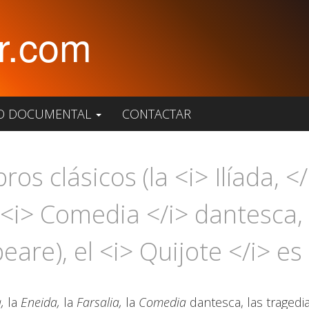
r.com
O DOCUMENTAL
CONTACTAR
os clásicos (la <i> Ilíada, </
la <i> Comedia </i> dantesca,
e), el <i> Quijote </i> es r
a,
la
Eneida,
la
Farsalia,
la
Comedia
dantesca, las traged