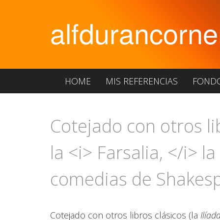
alfdurancorne
HOME
MIS REFERENCIAS
FOND
Cotejado con otros libr
la <i> Farsalia, </i> 
comedias de Shakespear
Cotejado con otros libros clásicos (la
Ilíad