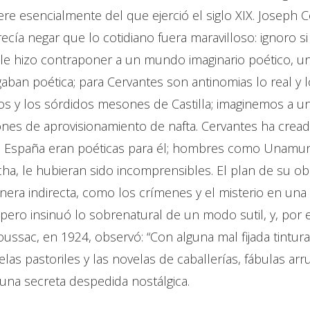
fiere esencialmente del que ejerció el siglo XIX. Joseph
ecía negar que lo cotidiano fuera maravilloso: ignoro 
le hizo contraponer a un mundo imaginario poético, u
aban poética; para Cervantes son antinomias lo real y lo
s y los sórdidos mesones de Castilla; imaginemos a u
ones de aprovisionamiento de nafta. Cervantes ha crea
quella España eran poéticas para él; hombres como Unam
a, le hubieran sido incomprensibles. El plan de su obra
nera indirecta, como los crímenes y el misterio en una 
s, pero insinuó lo sobrenatural de un modo sutil, y, por
sac, en 1924, observó: “Con alguna mal fijada tintura de
s pastoriles y las novelas de caballerías, fábulas arrul
una secreta despedida nostálgica.