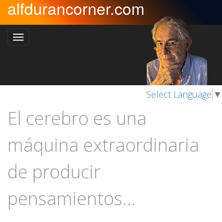
alfdurancorner.com
Select Language
▼
El cerebro es una
máquina extraordinaria
de producir
pensamientos...