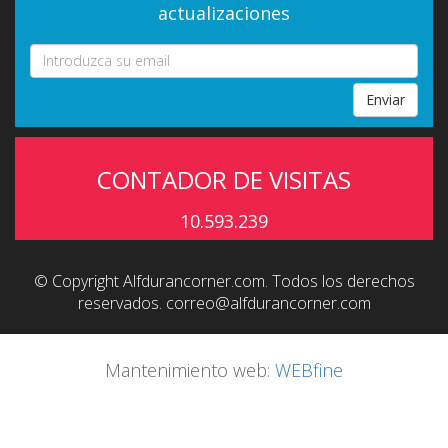
actualizaciones
Enviar
CONTADOR DE VISITAS
10.593.239
© Copyright Alfdurancorner.com. Todos los derechos
reservados.
correo@alfdurancorner.com
Mantenimiento web:
WEBfine