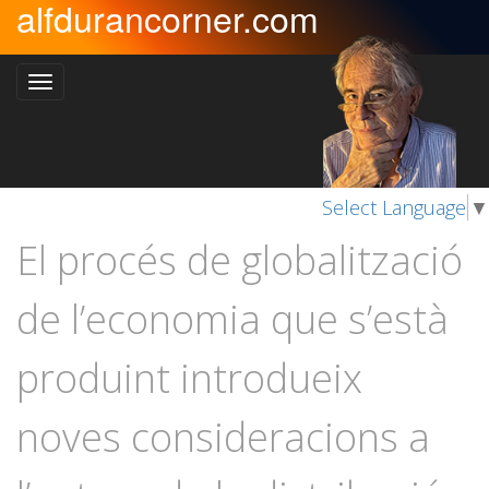
alfdurancorner.com
Select Language
▼
El procés de globalització
de l’economia que s’està
produint introdueix
noves consideracions a