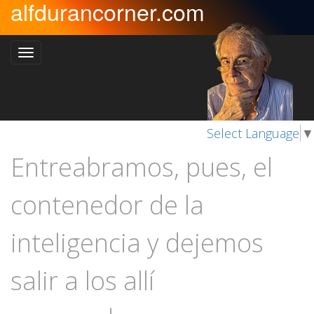
alfdurancorner.com
Select Language
▼
Entreabramos, pues, el
contenedor de la
inteligencia y dejemos
salir a los allí