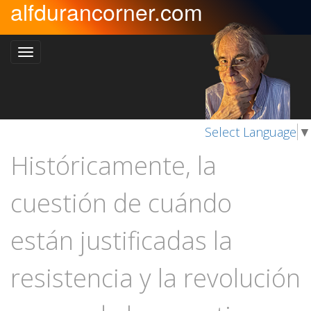
alfdurancorner.com
Select Language
▼
Históricamente, la
cuestión de cuándo
están justificadas la
resistencia y la revolución