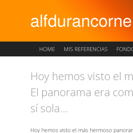
alfdurancorne
HOME
MIS REFERENCIAS
FOND
Hoy hemos visto el 
El panorama era como
sí sola...
Hoy hemos visto el más hermoso panoram