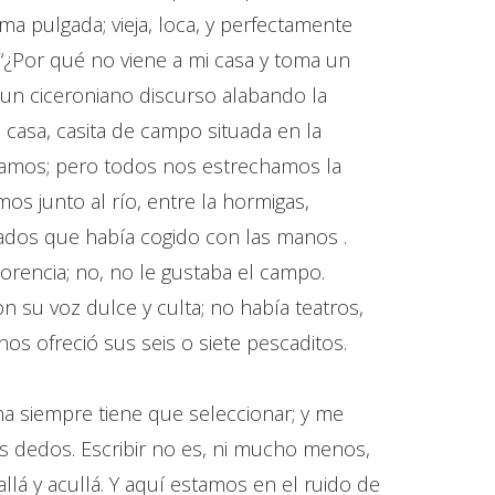
tima pulgada; vieja, loca, y perfectamente
: “¿Por qué no viene a mi casa y toma un
un ciceroniano discurso alabando la
u casa, casita de campo situada en la
háramos; pero todos nos estrechamos la
os junto al río, entre la hormigas,
dos que había cogido con las manos .
orencia; no, no le gustaba el campo.
on su voz dulce y culta; no había teatros,
nos ofreció sus seis o siete pescaditos.
una siempre tiene que seleccionar; y me
os dedos. Escribir no es, ni mucho menos,
allá y acullá. Y aquí estamos en el ruido de