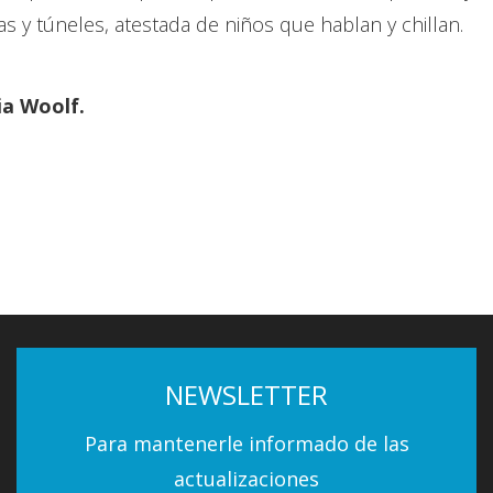
as y túneles, atestada de niños que hablan y chillan.
ia Woolf.
NEWSLETTER
Para mantenerle informado de las
actualizaciones