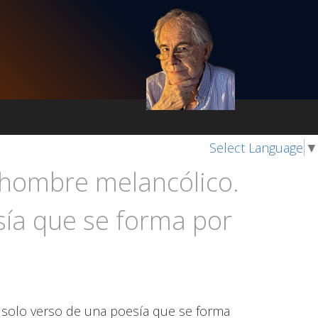
Select Language
▼
 hombre melancólico.
ía que se forma por
solo verso de una poesía que se forma