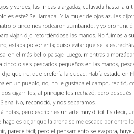
ojos y verdes; las líneas alargadas; cultivada hasta la úl
o es éste? Se llamaba... Y la mujer de ojos azules dijo
Cuatro o cinco nos rodearon zumbando, y yo pronuncié 
ara viajar, dijo retorciéndose las manos. No fuimos a s
ano; estaba polvorienta; quiso evitar que se la estrec
a, en el más bello paisaje. Luego, mientras almorzábam
a cinco o seis pescados pequeños en las manos, pesca
dijo que no, que prefería la ciudad. Había estado en Fl
aba en un pueblo; no, no le gustaba el campo, repitió, c
 dos cigarrillos, al principio los rechazó, pero después 
 Siena. No, reconoció, y nos separamos.
 notas, pero escribir es un arte muy difícil. Es decir, 
e hago es dejar que la arena se me escape por entre l
ibir, parece fácil; pero el pensamiento se evapora, huye 