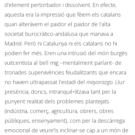
d’element pertorbador i dissolvent. En efecte,
aquesta era la impressió que fèiem els catalans
quan alteràvem el païdor el païdor de l’alta
societat burocràtico-andalusa que manava a
Madrid. Però ni Catalunya ni els catalans no hi
podien fer més. Eren una intrusió del món burgès
vuitcentista al bell mig –mentalment parlant- de
tronades supervivències feudalitzants que encara
no havien ultrapassat l’estadi del
mayorazgo
. Llur
presència, doncs, intranquil•litzava tant per la
punyent realitat dels problemes plantejats
(indústria, comerç, agricultura, obrers, obres
públiques, ensenyament), com per la descàrrega
emocional de veure’ls inclinar-se cap a un món de