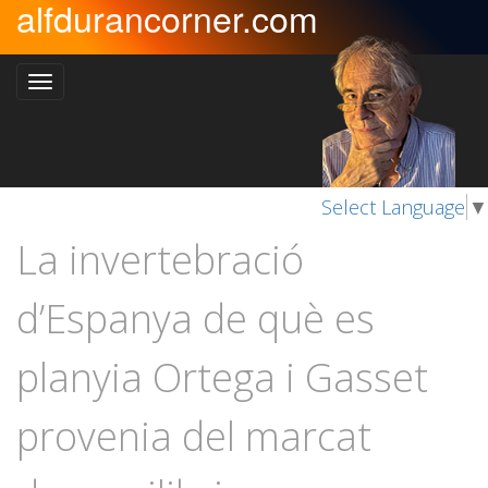
alfdurancorner.com
Select Language
▼
La invertebració
d’Espanya de què es
planyia Ortega i Gasset
provenia del marcat