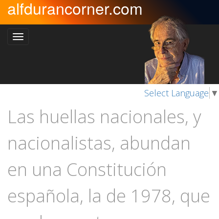
alfdurancorner.com
Select Language
▼
Las huellas nacionales, y
nacionalistas, abundan
en una Constitución
española, la de 1978, que