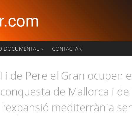
r.com
O DOCUMENTAL
CONTACTAR
I i de Pere el Gran ocupen 
conquesta de Mallorca i de V
’expansió mediterrània sem