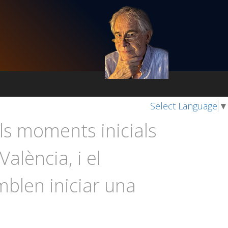
Select Language
▼
els moments inicials
alència, i el
blen iniciar una