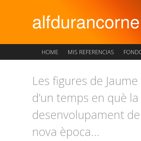
alfdurancorne
HOME
MIS REFERENCIAS
FOND
Les figures de Jaume 
d’un temps en què la 
desenvolupament de l
nova època...