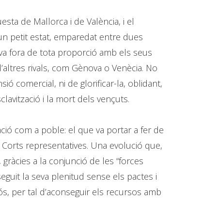
ta de Mallorca i de València, i el
n petit estat, emparedat entre dues
ava fora de tota proporció amb els seus
d’altres rivals, com Gènova o Venècia. No
ó comercial, ni de glorificar-la, oblidant,
lavització i la mort dels vençuts.
ió com a poble: el que va portar a fer de
 Corts representatives. Una evolució que,
gràcies a la conjunció de les “forces
seguit la seva plenitud sense els pactes i
ós, per tal d’aconseguir els recursos amb