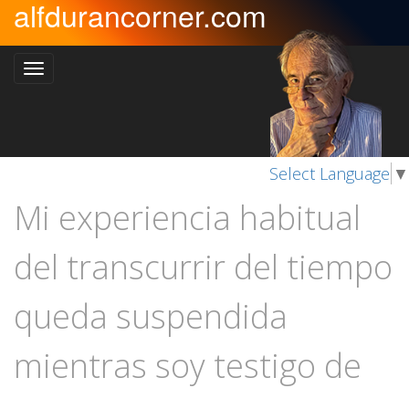
alfdurancorner.com
Select Language
▼
Mi experiencia habitual
del transcurrir del tiempo
queda suspendida
mientras soy testigo de