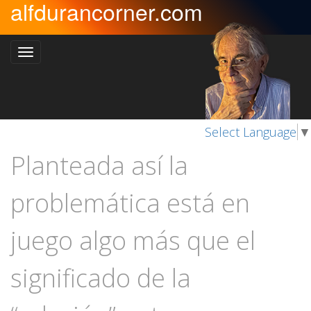
alfdurancorner.com
Select Language
▼
Planteada así la
problemática está en
juego algo más que el
significado de la