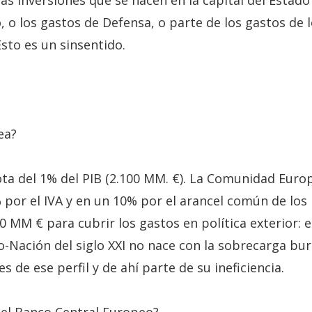
tas inversiones que se hacen en la capital del Estad
 o los gastos de Defensa, o parte de los gastos de 
Esto es un sinsentido.
ea?
a del 1% del PIB (2.100 MM. €). La Comunidad Europ
% por el IVA y en un 10% por el arancel común de lo
 MM € para cubrir los gastos en política exterior: 
-Nación del siglo XXI no nace con la sobrecarga buro
 de ese perfil y de ahí parte de su ineficiencia.