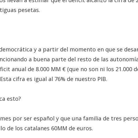
s llevan a estimar que el déficit alcanzó la cifra de
ntiguas pesetas.
 democrática y a partir del momento en que se desa
ncionando a buena parte del resto de las autonomí
cit anual de 8.000 MM € (que no son ni los 21.000 de
Esta cifra es igual al 76% de nuestro PIB.
ica esto?
l mes por ser español y que una familia de tres pe
llo de los catalanes 60MM de euros.