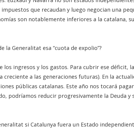
nes. Euzkadi y Navarra no son Estados independientes
os impuestos que recaudan y luego negocian una pequ
nomías son notablemente inferiores a la catalana, 
e la Generalitat esa “cuota de expolio”?
 los ingresos y los gastos. Para cubrir ese déficit, 
a creciente a las generaciones futuras). En la actu
ones públicas catalanas. Este año nos tocará pagar 
do, podríamos reducir progresivamente la Deuda y s
eneralitat si Catalunya fuera un Estado independien