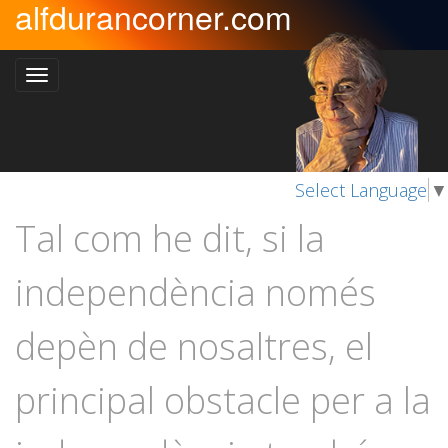
alfdurancorner.com
Select Language
▼
Tal com he dit, si la
independència només
depèn de nosaltres, el
principal obstacle per a la