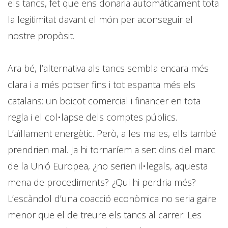
els tancs, fet que ens donaria automàticament tota
la legitimitat davant el món per aconseguir el
nostre propòsit.
Ara bé, l’alternativa als tancs sembla encara més
clara i a més potser fins i tot espanta més els
catalans: un boicot comercial i financer en tota
regla i el col•lapse dels comptes públics.
L’aïllament energètic. Però, a les males, ells també
prendrien mal. Ja hi tornaríem a ser: dins del marc
de la Unió Europea, ¿no serien il•legals, aquesta
mena de procediments? ¿Qui hi perdria més?
L’escàndol d’una coacció econòmica no seria gaire
menor que el de treure els tancs al carrer. Les