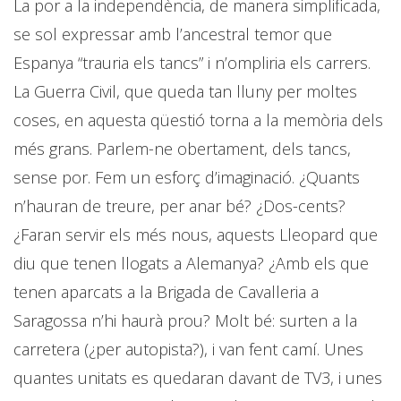
La por a la independència, de manera simplificada,
se sol expressar amb l’ancestral temor que
Espanya “trauria els tancs” i n’ompliria els carrers.
La Guerra Civil, que queda tan lluny per moltes
coses, en aquesta qüestió torna a la memòria dels
més grans. Parlem-ne obertament, dels tancs,
sense por. Fem un esforç d’imaginació. ¿Quants
n’hauran de treure, per anar bé? ¿Dos-cents?
¿Faran servir els més nous, aquests Lleopard que
diu que tenen llogats a Alemanya? ¿Amb els que
tenen aparcats a la Brigada de Cavalleria a
Saragossa n’hi haurà prou? Molt bé: surten a la
carretera (¿per autopista?), i van fent camí. Unes
quantes unitats es quedaran davant de TV3, i unes