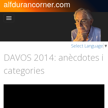
alfdurancorner.com
Select Language
▼
DAVOS 2014: anècdotes i
categories