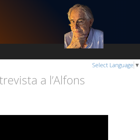
Select Language
▼
vista a l’Alfons