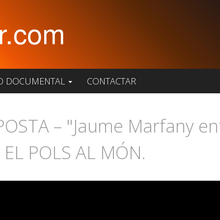
r.com
O DOCUMENTAL
CONTACTAR
STA – "Jaume Marfany entre
 EL POLS AL MÓN.