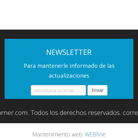
NEWSLETTER
Para mantenerle informado de las
actualizaciones
Enviar
orner.com. Todos los derechos reservados.
corr
Mantenimiento web:
WEBfine