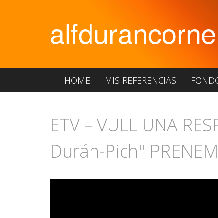
alfdurancorne
HOME
MIS REFERENCIAS
FOND
ETV – VULL UNA RESPO
Durán-Pich" PRENEM