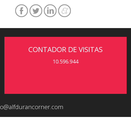
CONTADOR DE VISITAS
10.596.944
eo@alfdurancorner.com