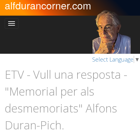
alfdurancorner.com
Select Language
▼
ETV - Vull una resposta -
"Memorial per als
desmemoriats" Alfons
Duran-Pich.