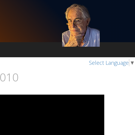
Select Language
▼
2010