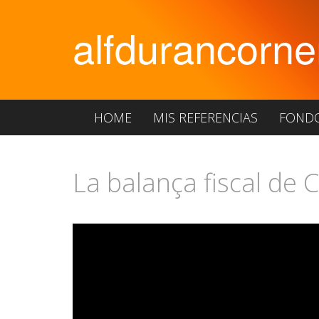
alfdurancorne
HOME
MIS REFERENCIAS
FOND
La balança fiscal de 