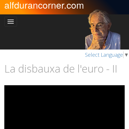
alfdurancorner.com
Select Language
▼
La disbauxa de l'euro - II