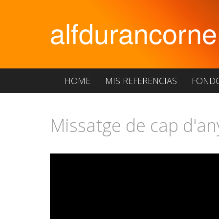
alfdurancorne
HOME
MIS REFERENCIAS
FOND
Missatge de cap d'any