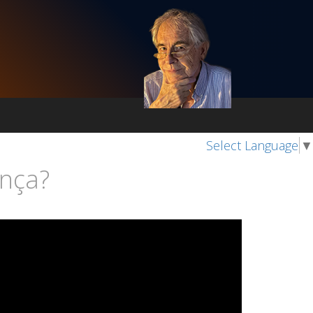
Select Language
▼
ança?