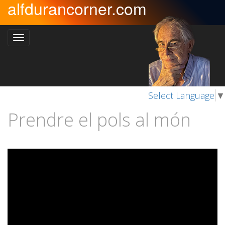
alfdurancorner.com
Select Language
▼
Prendre el pols al món