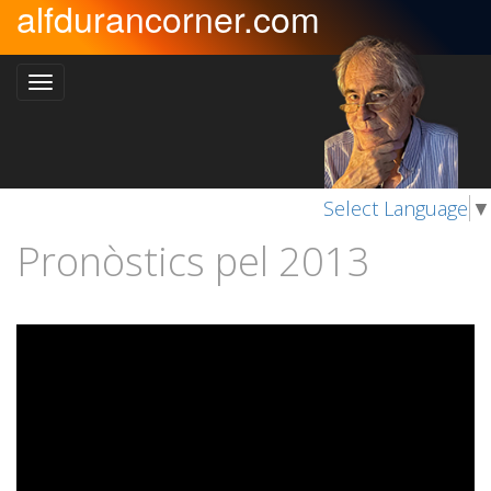
alfdurancorner.com
Select Language
▼
Pronòstics pel 2013