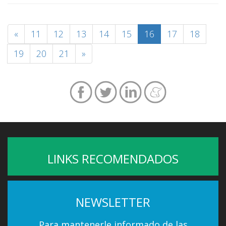
«
11
12
13
14
15
16
17
18
19
20
21
»
LINKS RECOMENDADOS
NEWSLETTER
Para mantenerle informado de las