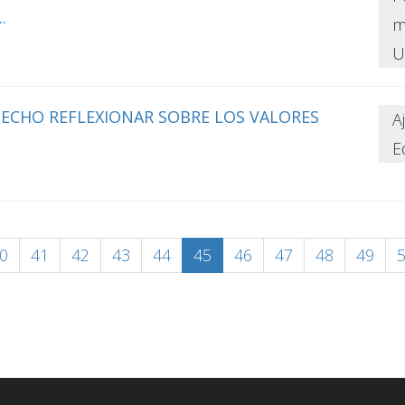
.
m
U
ECHO REFLEXIONAR SOBRE LOS VALORES
A
E
0
41
42
43
44
45
46
47
48
49