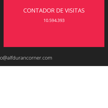
CONTADOR DE VISITAS
10.594.393
eo@alfdurancorner.com